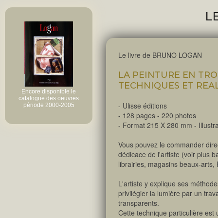
L
Le livre de BRUNO LOGAN
LA PEINTURE EN TRO
TECHNIQUES ET REA
Encore disponible le

catalogue des oeuvres

- Ulisse éditions
- 128 pages - 220 photos
- Format 215 X 280 mm - Illustr
Vous pouvez le commander direc
dédicace de l'artiste (voir plus b
librairies, magasins beaux-ar
L'artiste y explique ses méthode
privilégier la lumière par un trav
transparents.
Cette technique particulière es